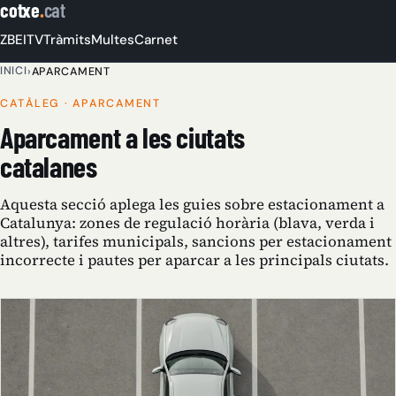
cotxe
.
cat
ZBE
ITV
Tràmits
Multes
Carnet
INICI
›
APARCAMENT
CATÀLEG · APARCAMENT
Aparcament a les ciutats
catalanes
Aquesta secció aplega les guies sobre estacionament a
Catalunya: zones de regulació horària (blava, verda i
altres), tarifes municipals, sancions per estacionament
incorrecte i pautes per aparcar a les principals ciutats.