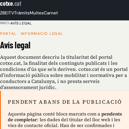
cotxe
.
cat
ZBE
ITV
Tràmits
Multes
Carnet
INICI
›
AVÍS LEGAL
PORTAL · INFORMACIÓ LEGAL
Avís legal
Aquest document descriu la titularitat del portal
cotxe.cat, la finalitat dels continguts publicats i les
condicions d’ús que se’n deriven. cotxe.cat és un portal
d’informació pública sobre mobilitat i normativa per a
conductors a Catalunya, i no presta serveis
d’assessorament jurídic.
PENDENT ABANS DE LA PUBLICACIÓ
Aquesta pàgina conté blocs marcats com a
pendents
de completar
: les dades del titular del lloc web i les
vies de contacte oficial. Han de ser confirmades i