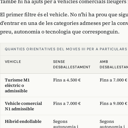
També hi ha ajuts per a vehicles comercials lleugers 
El primer filtre és el vehicle. No n'hi ha prou que si
d'entrar en una de les categories admeses per la convo
preu, autonomia o tecnologia que corresponguin.
QUANTIES ORIENTATIVES DEL MOVES III PER A PARTICULARS
VEHICLE
SENSE
AMB
DESBALLESTAMENT
DESBALLESTA
Turisme M1
Fins a 4.500 €
Fins a 7.000 €
elèctric o
admissible
Vehicle comercial
Fins a 7.000 €
Fins a 9.000 €
N1 admissible
Híbrid endollable
Segons
Segons
autonomia i
autonomia i