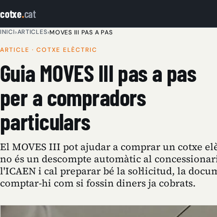
cotxe
.
cat
INICI
ARTICLES
›
›
MOVES III PAS A PAS
ARTICLE · COTXE ELÈCTRIC
Guia MOVES III pas a pas
per a compradors
particulars
El MOVES III pot ajudar a comprar un cotxe elè
no és un descompte automàtic al concessionari
l'ICAEN i cal preparar bé la sol·licitud, la docu
comptar-hi com si fossin diners ja cobrats.