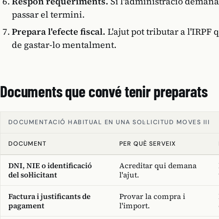
Respon requeriments.
Si l'administració deman
passar el termini.
Prepara l'efecte fiscal.
L'ajut pot tributar a l'IRP
de gastar-lo mentalment.
Documents que convé tenir preparats
DOCUMENTACIÓ HABITUAL EN UNA SOL·LICITUD MOVES III
DOCUMENT
PER QUÈ SERVEIX
DNI, NIE o identificació
Acreditar qui demana
del sol·licitant
l'ajut.
Factura i justificants de
Provar la compra i
pagament
l'import.