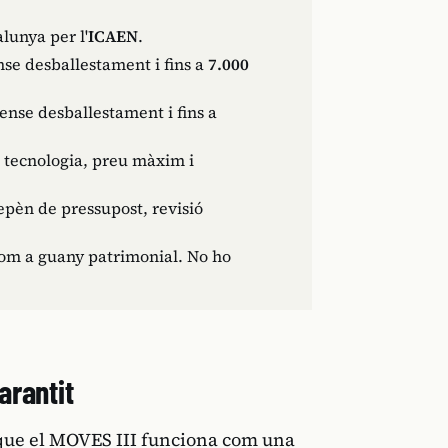
lunya per l'
ICAEN
.
se desballestament i fins a
7.000
ense desballestament i fins a
, tecnologia, preu màxim i
depèn de pressupost, revisió
com a guany patrimonial. No ho
arantit
que el MOVES III funciona com una