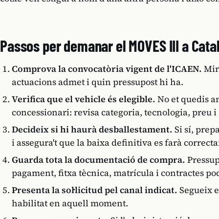
Passos per demanar el MOVES III a Cata
Comprova la convocatòria vigent de l'ICAEN.
Mira
actuacions admet i quin pressupost hi ha.
Verifica que el vehicle és elegible.
No et quedis am
concessionari: revisa categoria, tecnologia, preu 
Decideix si hi haurà desballestament.
Si sí, prep
i assegura't que la baixa definitiva es farà correct
Guarda tota la documentació de compra.
Pressupo
pagament, fitxa tècnica, matrícula i contractes po
Presenta la sol·licitud pel canal indicat.
Segueix e
habilitat en aquell moment.