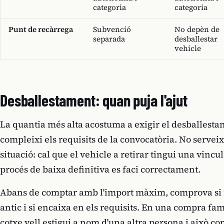
categoria
categoria
Punt de recàrrega
Subvenció
No depèn de
separada
desballestar
vehicle
Desballestament: quan puja l'ajut
La quantia més alta acostuma a exigir el desballesta
compleixi els requisits de la convocatòria. No servei
situació: cal que el vehicle a retirar tingui una vincu
procés de baixa definitiva es faci correctament.
Abans de comptar amb l'import màxim, comprova si r
antic i si encaixa en els requisits. En una compra fam
cotxe vell estigui a nom d'una altra persona i això co