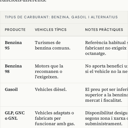
TIPUS DE CARBURANT: BENZINA, GASOIL I ALTERNATIUS
PRODUCTE
VEHICLES TÍPICS
NOTES PRÀCTIQUES
Benzina
Turismes de
Referència habitual s
95
benzina comuns.
fabricant no exigeix
octanatge.
Benzina
Motors que la
No aporta benefici u
98
recomanen o
si el vehicle no la ne
l'exigeixen.
Gasoil
Vehicles dièsel.
El preu pot ser infer
superior a la benzin
mercat i fiscalitat.
GLP, GNC
Vehicles adaptats o
Disponibilitat desigu
o GNL
fabricats per
segons zona i xarxa 
funcionar amb gas.
subministrament.