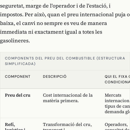
seguretat, marge de l'operador i de l'estació, i
impostos. Per això, quan el preu internacional puja o
baixa, el canvi no sempre es veu de manera
immediata ni exactament igual a totes les
gasolineres.
COMPONENTS DEL PREU DEL COMBUSTIBLE (ESTRUCTURA
SIMPLIFICADA)
COMPONENT
DESCRIPCIÓ
QUI EL FIXA 
CONDICION
Preu del cru
Cost internacional de la
Mercats
matèria primera.
internacion
tipus de can
demanda gl
Refí,
Transformació del cru,
Operadors,
logística i
transport i
capacitat de 