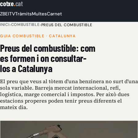
cotxe
.
cat
ZBE
ITV
Tràmits
Multes
Carnet
INICI
COMBUSTIBLE
›
›
PREUS DEL COMBUSTIBLE
GUIA COMBUSTIBLE · CATALUNYA
Preus del combustible: com
es formen i on consultar-
los a Catalunya
El preu que veus al tòtem d'una benzinera no surt d'una
sola variable. Barreja mercat internacional, refí,
logística, marge comercial i impostos. Per això dues
estacions properes poden tenir preus diferents el
mateix dia.