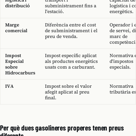
distribució
subministrament fins a
logística i c
l'estació.
energètics.
Marge
Diferència entre el cost
Operador i 
comercial
de subministrament i el
de servei, d
preu de venda.
marc de
competènci
Impost
Impost específic aplicat
Normativa e
Especial
als productes energètics
d'impostos
sobre
usats com a carburant.
especials.
Hidrocarburs
IVA
Impost sobre el valor
Normativa
afegit aplicat al preu
tributària es
final.
Per què dues gasolineres properes tenen preus
diferents