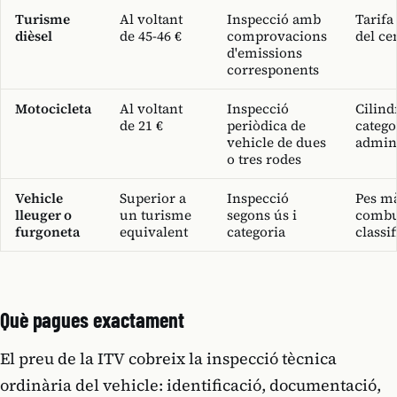
Turisme
Al voltant
Inspecció amb
Tarifa
dièsel
de 45-46 €
comprovacions
del ce
d'emissions
corresponents
Motocicleta
Al voltant
Inspecció
Cilind
de 21 €
periòdica de
catego
vehicle de dues
admini
o tres rodes
Vehicle
Superior a
Inspecció
Pes m
lleuger o
un turisme
segons ús i
combus
furgoneta
equivalent
categoria
classif
Què pagues exactament
El preu de la ITV cobreix la inspecció tècnica
ordinària del vehicle: identificació, documentació,