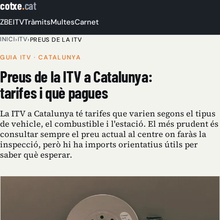
cotxe
.
cat
ZBE
ITV
Tràmits
Multes
Carnet
INICI
ITV
›
›
PREUS DE LA ITV
GUIA ITV · CATALUNYA
Preus de la ITV a Catalunya:
tarifes i què pagues
La ITV a Catalunya té tarifes que varien segons el tipus
de vehicle, el combustible i l'estació. El més prudent és
consultar sempre el preu actual al centre on faràs la
inspecció, però hi ha imports orientatius útils per
saber què esperar.