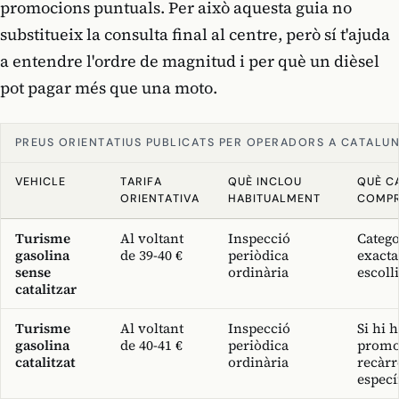
promocions puntuals. Per això aquesta guia no
substitueix la consulta final al centre, però sí t'ajuda
a entendre l'ordre de magnitud i per què un dièsel
pot pagar més que una moto.
PREUS ORIENTATIUS PUBLICATS PER OPERADORS A CATALU
VEHICLE
TARIFA
QUÈ INCLOU
QUÈ C
ORIENTATIVA
HABITUALMENT
COMP
Turisme
Al voltant
Inspecció
Catego
gasolina
de 39-40 €
periòdica
exacta
sense
ordinària
escoll
catalitzar
Turisme
Al voltant
Inspecció
Si hi 
gasolina
de 40-41 €
periòdica
promo
catalitzat
ordinària
recàrr
especí