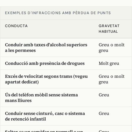
EXEMPLES D'INFRACCIONS AMB PÈRDUA DE PUNTS
CONDUCTA
GRAVETAT
HABITUAL
Conduir amb taxes d'alcohol superiors
Greu o molt
a les permeses
greu
Conducció amb presència de drogues
Molt greu
Excés de velocitat segons trams (vegeu
Greu o molt
apartat dedicat)
greu
Ús del telèfon mòbil sense sistema
Greu
mans lliures
Conduir sense cinturó, casc o sistema
Greu
de retenció infantil
Saltar-se un semàfor en vermell o un
Greu