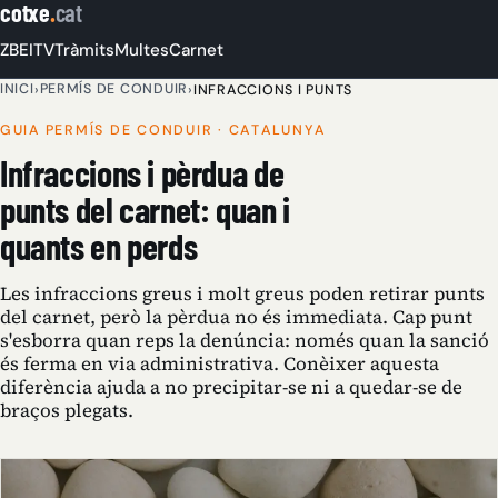
cotxe
.
cat
ZBE
ITV
Tràmits
Multes
Carnet
INICI
PERMÍS DE CONDUIR
›
›
INFRACCIONS I PUNTS
GUIA PERMÍS DE CONDUIR · CATALUNYA
Infraccions i pèrdua de
punts del carnet: quan i
quants en perds
Les infraccions greus i molt greus poden retirar punts
del carnet, però la pèrdua no és immediata. Cap punt
s'esborra quan reps la denúncia: només quan la sanció
és ferma en via administrativa. Conèixer aquesta
diferència ajuda a no precipitar-se ni a quedar-se de
braços plegats.