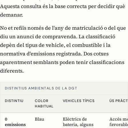
Aquesta consulta és la base correcta per decidir què
demanar.
No et refiïs només de l'any de matriculació o del que
diu un anunci de compravenda. La classificació
depèn del tipus de vehicle, el combustible i la
normativa d'emissions registrada. Dos cotxes
aparentment semblants poden tenir classificacions
diferents.
DISTINTIUS AMBIENTALS DE LA DGT
DISTINTIU
COLOR
VEHICLES TÍPICS
ÚS PRÀCT
HABITUAL
0
Blau
Elèctrics de
Accés m
emissions
bateria, alguns
favorabl