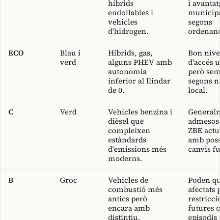
híbrids
i avantat
endollables i
municip
vehicles
segons
d'hidrogen.
ordenan
ECO
Blau i
Híbrids, gas,
Bon nive
verd
alguns PHEV amb
d'accés 
autonomia
però se
inferior al llindar
segons 
de 0.
local.
C
Verd
Vehicles benzina i
General
dièsel que
admesos 
compleixen
ZBE actu
estàndards
amb poss
d'emissions més
canvis fu
moderns.
B
Groc
Vehicles de
Poden q
combustió més
afectats 
antics però
restricci
encara amb
futures 
distintiu.
episodis