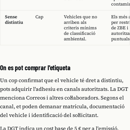
contamin
Sense
Cap
Vehicles que no
Els més a
distintiu
arriben als
per restr
criteris mínims
de ZBE i
de classificació
autoritz
ambiental.
puntuals
On es pot comprar l'etiqueta
Un cop confirmat que el vehicle té dret a distintiu,
pots adquirir l'adhesiu en canals autoritzats. La DGT
menciona Correos i altres col·laboradors. Segons el
canal, et poden demanar matrícula, documentació
del vehicle i identificació del sol·licitant.
La DGT indica un cost base de 5 € per a l'emissió,