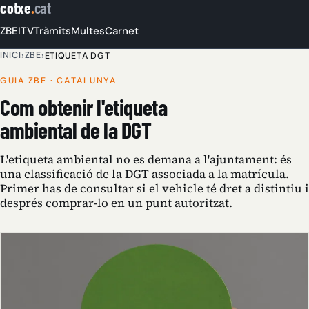
cotxe
.
cat
ZBE
ITV
Tràmits
Multes
Carnet
INICI
ZBE
›
›
ETIQUETA DGT
GUIA ZBE · CATALUNYA
Com obtenir l'etiqueta
ambiental de la DGT
L'etiqueta ambiental no es demana a l'ajuntament: és
una classificació de la DGT associada a la matrícula.
Primer has de consultar si el vehicle té dret a distintiu i
després comprar-lo en un punt autoritzat.