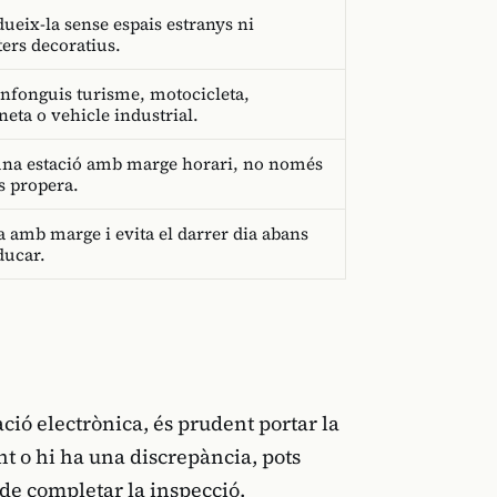
dueix-la sense espais estranys ni
ters decoratius.
nfonguis turisme, motocicleta,
neta o vehicle industrial.
una estació amb marge horari, no només
s propera.
a amb marge i evita el darrer dia abans
ducar.
ió electrònica, és prudent portar la
t o hi ha una discrepància, pots
 de completar la inspecció.