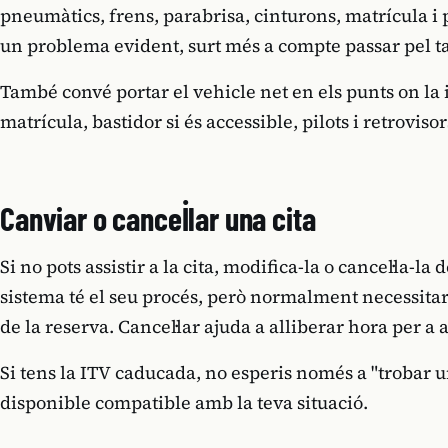
pneumàtics, frens, parabrisa, cinturons, matrícula i p
un problema evident, surt més a compte passar pel ta
També convé portar el vehicle net en els punts on la i
matrícula, bastidor si és accessible, pilots i retrovisor
Canviar o cancel·lar una cita
Si no pots assistir a la cita, modifica-la o cancel·la-la
sistema té el seu procés, però normalment necessitar
de la reserva. Cancel·lar ajuda a alliberar hora per a 
Si tens la ITV caducada, no esperis només a "trobar un
disponible compatible amb la teva situació.