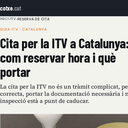
cotxe
.
cat
INICI
ITV
›
›
RESERVA DE CITA
GUIA ITV · CATALUNYA
Cita per la ITV a Catalunya
com reservar hora i què
portar
La cita per la ITV no és un tràmit complicat, pe
correcta, portar la documentació necessària i no
inspecció està a punt de caducar.