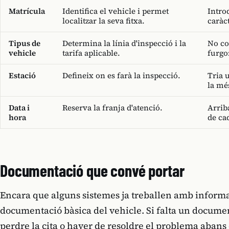
Matrícula
Identifica el vehicle i permet
Intro
localitzar la seva fitxa.
caràc
Tipus de
Determina la línia d'inspecció i la
No co
vehicle
tarifa aplicable.
furgo
Estació
Defineix on es farà la inspecció.
Tria 
la mé
Data i
Reserva la franja d'atenció.
Arrib
hora
de ca
Documentació que convé portar
Encara que alguns sistemes ja treballen amb informac
documentació bàsica del vehicle. Si falta un documen
perdre la cita o haver de resoldre el problema abans